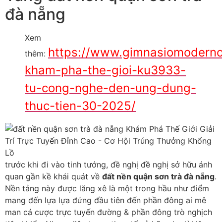
đà nẵng
Xem
https://www.gimnasiomodernoc
thêm:
kham-pha-the-gioi-ku3933-
tu-cong-nghe-den-ung-dung-
thuc-tien-30-2025/
trước khi đi vào tinh tướng, đề nghị đề nghị sở hữu ánh
quan gần kề khái quát về
đất nền quận sơn trà đà nẵng
.
Nền tảng này được lăng xê là một trong hầu như điểm
mang đến lựa lựa đứng đầu tiên đến phần đông ai mê
man cá cược trực tuyến đường & phần đông trò nghịch