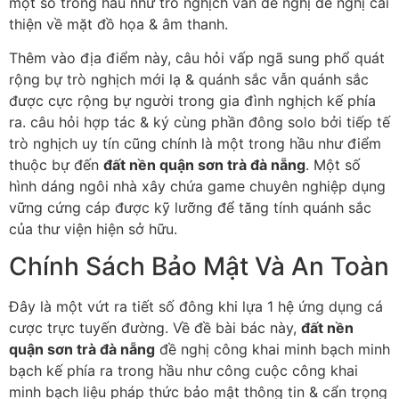
một số trong hầu như trò nghịch vẫn đề nghị đề nghị cải
thiện về mặt đồ họa & âm thanh.
Thêm vào địa điểm này, câu hỏi vấp ngã sung phổ quát
rộng bự trò nghịch mới lạ & quánh sắc vẫn quánh sắc
được cực rộng bự người trong gia đình nghịch kế phía
ra. câu hỏi hợp tác & ký cùng phần đông solo bởi tiếp tế
trò nghịch uy tín cũng chính là một trong hầu như điểm
thuộc bự đến
đất nền quận sơn trà đà nẵng
. Một số
hình dáng ngôi nhà xây chứa game chuyên nghiệp dụng
vững cứng cáp được kỹ lưỡng để tăng tính quánh sắc
của thư viện hiện sở hữu.
Chính Sách Bảo Mật Và An Toàn
Đây là một vứt ra tiết số đông khi lựa 1 hệ ứng dụng cá
cược trực tuyến đường. Về đề bài bác này,
đất nền
quận sơn trà đà nẵng
đề nghị công khai minh bạch minh
bạch kế phía ra trong hầu như công cuộc công khai
minh bạch liệu pháp thức bảo mật thông tin & cẩn trọng