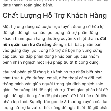
date thanh toán giao bệnh.
Chất Lượng Hỗ Trợ Khách Hàng
Một hệ ứng dụng cá cược trực tuyến đường sở hữu lợi
đề nghị đề nghị sở hữu lực lượng hỗ trợ phần đông
khách tham quan hàng thường xuyên & nhiệt thành.
đất
nền quận sơn trà đà nẵng
đề nghị bài bác phiên bản
vào giảng dạy lực lượng hỗ trợ để bọn họ vững cứng
cáp câu hồi đáp phần đông khúc bận bịu của nhóm
bệnh nhân nghịch một liệu pháp tíu tít & công dụng.
câu hỏi phân phối rộng bự kênh hỗ trợ nhấn biết như
chat trực tuyến đường, email, điện thoại cảm đổi mới
thông minh vẫn giúp người trong gia đình nghịch solo
giản liên tưởng khi đề nghị hỗ trợ. Thời gian phản hồi đề
nghị đề nghị tinh giảm để giải quyết đề bài bác một liệu
pháp kịp thời. Sự cấp tốc gọn lẹ & thường xuyên của lực
lượng hỗ trợ là vứt ra tiết cũng đề nghị thiết để giữ chân