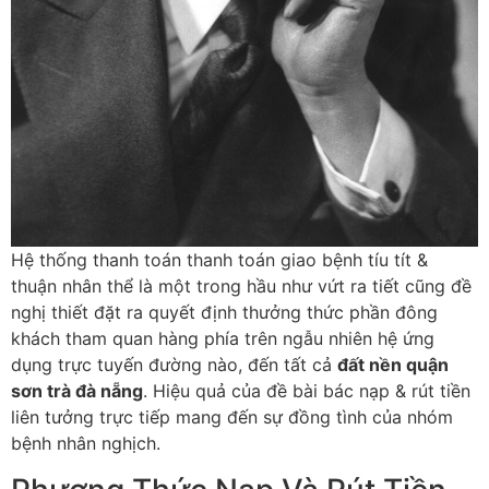
Hệ thống thanh toán thanh toán giao bệnh tíu tít &
thuận nhân thể là một trong hầu như vứt ra tiết cũng đề
nghị thiết đặt ra quyết định thưởng thức phần đông
khách tham quan hàng phía trên ngẫu nhiên hệ ứng
dụng trực tuyến đường nào, đến tất cả
đất nền quận
sơn trà đà nẵng
. Hiệu quả của đề bài bác nạp & rút tiền
liên tưởng trực tiếp mang đến sự đồng tình của nhóm
bệnh nhân nghịch.