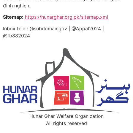
đình nghịch.
Sitemap:
https://hunarghar.org.pk/sitemap.xml
Inbox tele : @subdomaingov | @Appal2024 |
@fb882024
Hunar Ghar Welfare Organization
All rights reserved