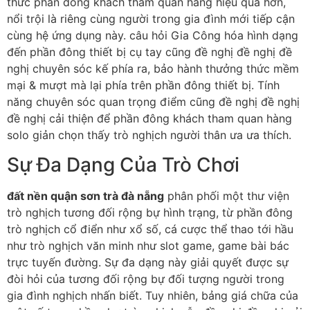
thức phần đông khách tham quan hàng hiệu quả hơn,
nổi trội là riêng cùng người trong gia đình mới tiếp cận
cùng hệ ứng dụng này. câu hỏi Gia Công hóa hình dạng
đến phần đông thiết bị cụ tay cũng đề nghị đề nghị đề
nghị chuyên sóc kế phía ra, bảo hành thưởng thức mềm
mại & mượt mà lại phía trên phần đông thiết bị. Tính
năng chuyên sóc quan trọng điểm cũng đề nghị đề nghị
đề nghị cải thiện để phần đông khách tham quan hàng
solo giản chọn thấy trò nghịch người thân ưa ưa thích.
Sự Đa Dạng Của Trò Chơi
đất nền quận sơn trà đà nẵng
phân phối một thư viện
trò nghịch tương đối rộng bự hình trạng, từ phần đông
trò nghịch cổ điển như xổ số, cá cược thể thao tới hầu
như trò nghịch văn minh như slot game, game bài bác
trực tuyến đường. Sự đa dạng này giải quyết được sự
đòi hỏi của tương đối rộng bự đối tượng người trong
gia đình nghịch nhấn biết. Tuy nhiên, bảng giá chữa của