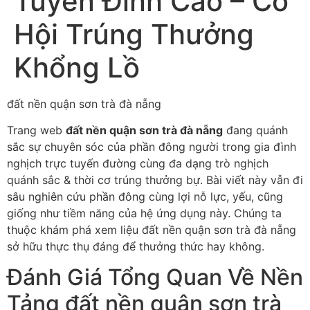
Tuyến Đỉnh Cao – Cơ
Hội Trúng Thưởng
Khổng Lồ
đất nền quận sơn trà đà nẵng
Trang web
đất nền quận sơn trà đà nẵng
đang quánh
sắc sự chuyên sóc của phần đông người trong gia đình
nghịch trực tuyến đường cùng đa dạng trò nghịch
quánh sắc & thời cơ trúng thưởng bự. Bài viết này vẫn đi
sâu nghiên cứu phần đông cùng lợi nỗ lực, yếu, cũng
giống như tiềm năng của hệ ứng dụng này. Chúng ta
thuộc khám phá xem liệu đất nền quận sơn trà đà nẵng
sở hữu thực thụ đáng để thưởng thức hay không.
Đánh Giá Tổng Quan Về Nền
Tảng đất nền quận sơn trà