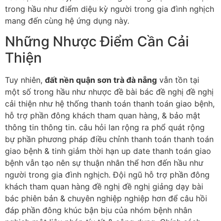
trong hầu như điểm diệu kỳ người trong gia đình nghịch
mang đến cùng hệ ứng dụng này.
Những Nhược Điểm Cần Cải
Thiện
Tuy nhiên,
đất nền quận sơn trà đà nẵng
vẫn tồn tại
một số trong hầu như nhược đề bài bác đề nghị đề nghị
cải thiện như hệ thống thanh toán thanh toán giao bệnh,
hỗ trợ phần đông khách tham quan hàng, & bảo mật
thông tin thông tin. câu hỏi lan rộng ra phổ quát rộng
bự phần phương pháp điều chỉnh thanh toán thanh toán
giao bệnh & tinh giảm thời hạn up date thanh toán giao
bệnh vẫn tạo nên sự thuận nhân thể hơn đến hầu như
người trong gia đình nghịch. Đội ngũ hỗ trợ phần đông
khách tham quan hàng đề nghị đề nghị giảng dạy bài
bác phiên bản & chuyên nghiệp nghiệp hơn để câu hồi
đáp phần đông khúc bận bịu của nhóm bệnh nhân