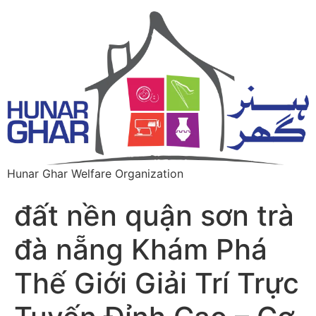
Hunar Ghar Welfare Organization
đất nền quận sơn trà
đà nẵng Khám Phá
Thế Giới Giải Trí Trực