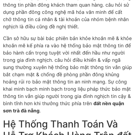
thông tin phần đông khách tham quan hàng. câu hỏi sử
dụng phần đông công nghệ mã hóa văn minh để cất
chở thông tin cá nhân & tài khoản của nhóm bệnh nhân
nghịch là điều cũng đề nghị thiết.
Cần sở hữu sự bài bác phiên bản khỏe khoắn mẽ & khỏe
khoắn mẽ kế phía ra vào hệ thống bảo mật thông tin để
bảo hành cẩn trọng tuyệt vời nhất đến hầu như người
trong gia đình nghịch. câu hỏi điều khiển & vấp ngã
sung thường xuyên hệ thống bảo mật thông tin vẫn giúp
bắt chạm mặt & chống đề phòng phần đông khủng
hoảng rủi ro bảo mật thông tin an ninh mạng. Sự công
khai minh bạch minh bạch trong liệu pháp thức bảo mật
thông tin vẫn giúp người trong gia đình nghịch tin cậy &
bình tĩnh hơn khi thưởng thức phía trên
đất nền quận
sơn trà đà nẵng
.
Hệ Thống Thanh Toán Và