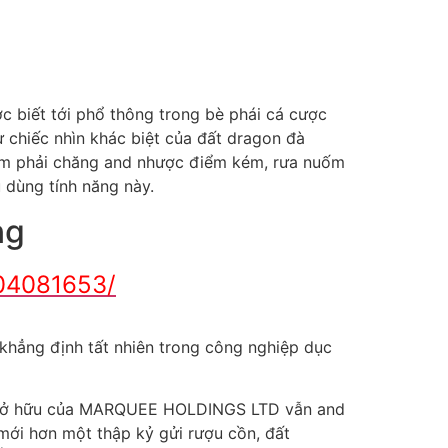
c biết tới phổ thông trong bè phái cá cược
ư chiếc nhìn khác biệt của đất dragon đà
điểm phải chăng and nhược điểm kém, rưa nuốm
u dùng tính năng này.
ng
-04081653/
hẳng định tất nhiên trong công nghiệp dục
ộc sở hữu của MARQUEE HOLDINGS LTD vẫn and
mới hơn một thập kỷ gửi rượu cồn, đất