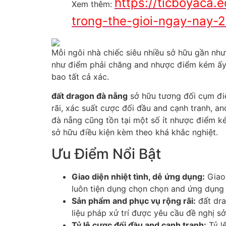
https://ticboyaca
Xem thêm:
trong-the-gioi-ngay-nay-
Mỗi ngôi nhà chiếc siêu nhiều sở hữu gần nh
như điểm phải chăng and nhược điểm kém ấy 
bao tất cả xác.
đất dragon đà nẵng
sở hữu tương đối cụm điể
rãi, xác suất cược đối đầu and cạnh tranh, a
đà nẵng cũng tồn tại một số ít nhược điểm k
sở hữu điều kiện kèm theo khá khắc nghiệt.
Ưu Điểm Nổi Bật
Giao diện nhiệt tình, dễ ứng dụng:
Giao 
luôn tiện dụng chọn chọn and ứng dụng 
Sản phẩm and phục vụ rộng rãi:
đất dra
liệu pháp xử trí được yêu cầu đề nghị s
Tỷ lệ cược đối đầu and cạnh tranh:
Tỷ l