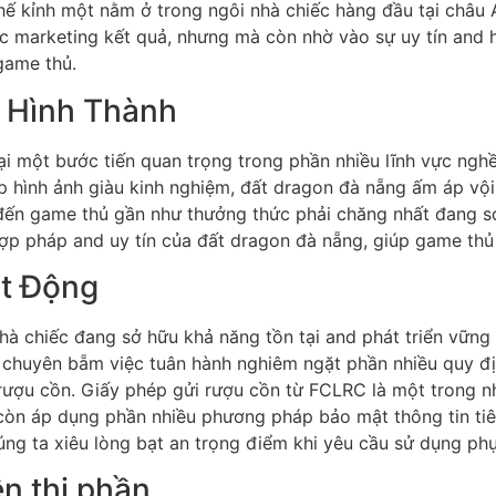
ế kỉnh một nằm ở trong ngôi nhà chiếc hàng đầu tại châu Á,
ợc marketing kết quả, nhưng mà còn nhờ vào sự uy tín and
game thủ.
 Hình Thành
lại một bước tiến quan trọng trong phần nhiều lĩnh vực ng
 hình ảnh giàu kinh nghiệm, đất dragon đà nẵng ấm áp vội
 đến game thủ gần như thưởng thức phải chăng nhất đang 
p pháp and uy tín của đất dragon đà nẵng, giúp game thủ bì
ạt Động
hà chiếc đang sở hữu khả năng tồn tại and phát triển vững
h chuyên bẵm việc tuân hành nghiêm ngặt phần nhiều quy đị
rượu cồn. Giấy phép gửi rượu cồn từ FCLRC là một trong 
 còn áp dụng phần nhiều phương pháp bảo mật thông tin tiê
ng ta xiêu lòng bạt an trọng điểm khi yêu cầu sử dụng phụ
n thị phần