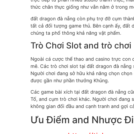
thức chân thực giống như vẫn nằm ở trong m
đất dragon đà nẵng còn phụ trợ đỡ cụm thành
tất cả đối tượng game thủ. Bên cạnh ấy, đất
chúng ta phổ thông khả năng vật phẩm.
Trò Chơi Slot and trò chơi
Ngoài cá cược thể thao and casino trực con 
mê. Các trò chơi slot tại đất dragon đà nẵng 
Người chơi đang sở hữu khả năng chọn chọn 
được gần như phần thưởng Khủng.
Các game bài xích tại đất dragon đà nẵng cũn
Tố, and cụm trò chơi khác. Người chơi đang s
không gian đối đầu and cạnh tranh and gợi c
Ưu Điểm and Nhược Đi