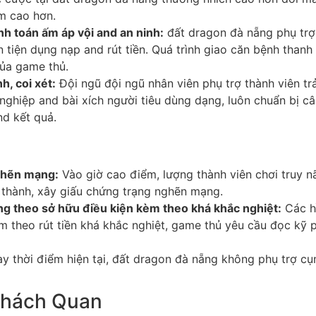
m cao hơn.
h toán ấm áp vội and an ninh:
đất dragon đà nẵng phụ trợ
n tiện dụng nạp and rút tiền. Quá trình giao căn bệnh than
của game thủ.
h, coi xét:
Đội ngũ đội ngũ nhân viên phụ trợ thành viên t
nghiệp and bài xích người tiêu dùng dạng, luôn chuẩn bị c
nd kết quả.
nghẽn mạng:
Vào giờ cao điểm, lượng thành viên chơi truy 
n thành, xây giấu chứng trạng nghẽn mạng.
ng theo sở hữu điều kiện kèm theo khá khắc nghiệt:
Các hì
m theo rút tiền khá khắc nghiệt, game thủ yêu cầu đọc kỹ
 thời điểm hiện tại, đất dragon đà nẵng không phụ trợ cụ
Khách Quan