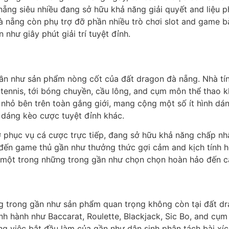
 nẵng siêu nhiều đang sở hữu khả năng giải quyết and liệu 
à nẵng còn phụ trợ đỡ phần nhiều trò chơi slot and game b
như giây phút giải trí tuyệt đỉnh.
ần như sản phẩm nòng cốt của đất dragon đà nẵng. Nhà tín
 tennis, tới bóng chuyền, cầu lông, and cụm môn thể thao 
nhỏ bên trên toàn gắng giới, mang cộng một số ít hình dá
h dáng kèo cược tuyệt đỉnh khác.
ỡ phục vụ cá cược trực tiếp, đang sở hữu khả năng chấp n
p đến game thủ gần như thưởng thức gợi cảm and kịch tính 
là một trong những trong gần như chọn chọn hoàn hảo đến c
g trong gần như sản phẩm quan trọng không còn tại đất dr
nh hành như Baccarat, Roulette, Blackjack, Sic Bo, and cụm
ng việc bắt đầu làm của gần như dân sinh phân tách bài x