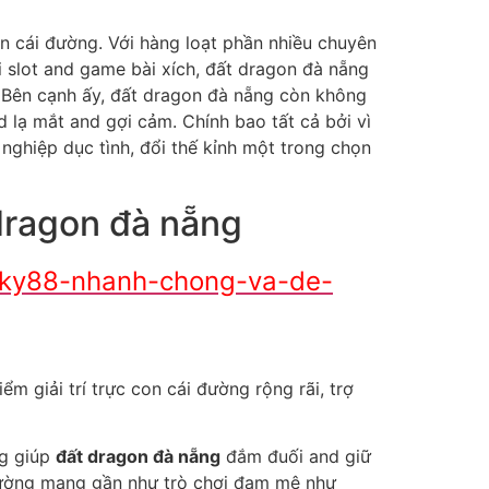
n cái đường. Với hàng loạt phần nhiều chuyên
i slot and game bài xích, đất dragon đà nẵng
. Bên cạnh ấy, đất dragon đà nẵng còn không
lạ mắt and gợi cảm. Chính bao tất cả bởi vì
ghiệp dục tình, đổi thế kỉnh một trong chọn
dragon đà nẵng
sky88-nhanh-chong-va-de-
 giải trí trực con cái đường rộng rãi, trợ
ng giúp
đất dragon đà nẵng
đắm đuối and giữ
 đường mang gần như trò chơi đam mê như