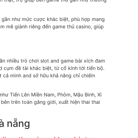
ng gần như mức cược khác biệt, phù hợp mang
am mê giành riêng đến game thủ casino, giúp
ần nhiều trò chơi slot and game bài xích đam
cụm đề tài khác biệt, từ cổ kính tới tiến bộ.
t cả mình and sở hữu khả năng chỉ chiếm
h như Tiến Lên Miền Nam, Phỏm, Mậu Binh, Xì
ên trên toàn gắng giới, xuất hiện thai thai
à nẵng