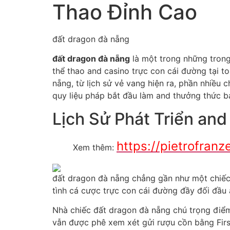
Thao Đỉnh Cao
đất dragon đà nẵng
đất dragon đà nẵng
là một trong những trong
thể thao and casino trực con cái đường tại t
nẵng, từ lịch sử vẻ vang hiện ra, phần nhiều
quy liệu pháp bắt đầu làm and thưởng thức 
Lịch Sử Phát Triển an
https://pietrofran
Xem thêm:
đất dragon đà nẵng chẳng gần như một chiếc
tình cá cược trực con cái đường đầy đối đầu 
Nhà chiếc đất dragon đà nẵng chú trọng đi
vẫn được phê xem xét gửi rượu cồn bằng Firs