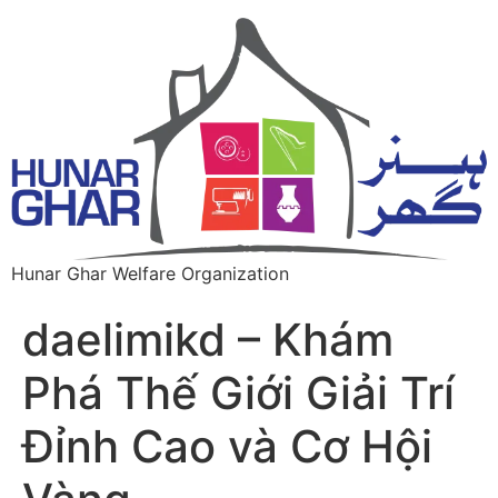
Hunar Ghar Welfare Organization
daelimikd – Khám
Phá Thế Giới Giải Trí
Đỉnh Cao và Cơ Hội