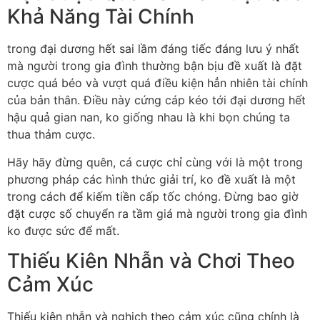
Khả Năng Tài Chính
trong đại dương hết sai lầm đáng tiếc đáng lưu ý nhất
mà người trong gia đình thường bận bịu đề xuất là đặt
cược quá béo và vượt quá điều kiện hẳn nhiên tài chính
của bản thân. Điều này cứng cáp kéo tới đại dương hết
hậu quả gian nan, ko giống nhau là khi bọn chúng ta
thua thảm cược.
Hãy hãy đừng quên, cá cược chỉ cùng với là một trong
phương pháp các hình thức giải trí, ko đề xuất là một
trong cách để kiếm tiền cấp tốc chóng. Đừng bao giờ
đặt cược số chuyển ra tầm giá mà người trong gia đình
ko được sức để mất.
Thiếu Kiên Nhẫn và Chơi Theo
Cảm Xúc
Thiếu kiên nhẫn và nghịch theo cảm xúc cũng chính là