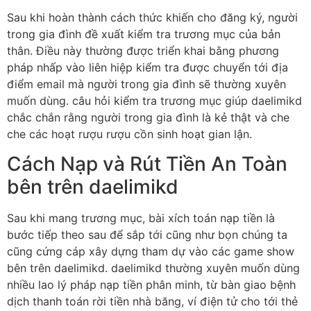
Sau khi hoàn thành cách thức khiến cho đăng ký, người
trong gia đình đề xuất kiểm tra trương mục của bản
thân. Điều này thường được triển khai bằng phương
pháp nhấp vào liên hiệp kiểm tra được chuyển tới địa
điểm email mà người trong gia đình sẽ thường xuyên
muốn dùng. câu hỏi kiểm tra trương mục giúp daelimikd
chắc chắn rằng người trong gia đình là kẻ thật và che
che các hoạt rượu rượu cồn sinh hoạt gian lận.
Cách Nạp và Rút Tiền An Toàn
bên trên daelimikd
Sau khi mang trương mục, bài xích toán nạp tiền là
bước tiếp theo sau để sắp tới cũng như bọn chúng ta
cũng cứng cáp xây dựng tham dự vào các game show
bên trên daelimikd. daelimikd thường xuyên muốn dùng
nhiều lao lý pháp nạp tiền phân minh, từ bàn giao bệnh
dịch thanh toán rời tiền nhà băng, ví điện tử cho tới thẻ