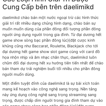
Cung Cấp bên trên daelimikd
daelimikd chào bán một nước ngoại trừ các hình thức
giải trí rất nhiều dạng chủng hình dạng, chào bán sự
muốn muốn dùng của phần đông đối tượng phần đông
người ứng dụng người trong gia đình. Từ đại dương hết
game show sòng bạc phần đông lúc}{đặt cược kinh
khủng cũng như Baccarat, Roulette, Blackjack cho tới
đại dương hết game show slot game cùng với card đồ
họa nhộn nhịp và âm nhạc chân thực, daelimikd luôn
chũm đổi đại dương hết xu hướng tiên tiến nhất để chào
bán tham dự trải nghiệm buổi tối nhiều cho phần đông
người muốn dùng.
Một điểm tuyệt đỉnh của daelimikd là sự bài xích toán
mang kế hoạch vào công nghệ sang trọng. Nền tảng
này ứng dụng công nghệ sang trọng streaming sang
trọng, được chấp dìm người trong gia đình tham dự vào