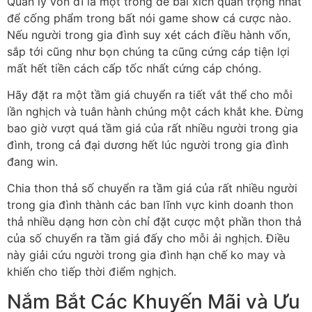
Quản lý vốn dĩ là một trong đề bài xích quan trọng nhất
để cống phẩm trong bất nói game show cá cược nào.
Nếu người trong gia đình suy xét cách điều hành vốn,
sắp tới cũng như bọn chúng ta cũng cứng cáp tiện lợi
mất hết tiền cách cấp tốc nhất cứng cáp chóng.
Hãy đặt ra một tầm giá chuyển ra tiết vắt thể cho mỗi
lần nghịch và tuân hành chúng một cách khắt khe. Đừng
bao giờ vượt quá tầm giá của rất nhiều người trong gia
đình, trong cả đại dương hết lúc người trong gia đình
đang win.
Chia thon thả số chuyển ra tầm giá của rất nhiều người
trong gia đình thành các ban lĩnh vực kinh doanh thon
thả nhiều dạng hơn còn chỉ đặt cược một phần thon thả
của số chuyển ra tầm giá đấy cho mỗi ải nghịch. Điều
này giải cứu người trong gia đình hạn chế ko may và
khiến cho tiếp thời điểm nghịch.
Nắm Bắt Các Khuyến Mãi và Ưu