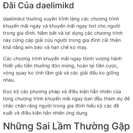
Đãi Của daelimikd
daelimikd thường xuyên trình làng các chương trình
khuyến mãi ngay và khuyến mãi ngay hot cho người
trong gia đình. Nắm bắt và lợi dụng các chương trình
này cứng cáp giải cứu người trong gia đình cải thiện
khả năng win béo và hạn chế ko may.
Các chương trình khuyến mãi ngay thịnh vượng hành
thiết yếu tiền thưởng đón mừng, hoàn lại tiền cược,
vòng quay ko tính tầm giá và các giải đấu ko giống
nhau.
Đọc kỹ các phương pháp và điều kiện hẳn nhiên của
từng chương trình khuyến mãi ngay ban đầu tham dự để
chắc chắn rằng người trong gia đình hiểu kỹ các đề
xuất và điều kiện hẳn nhiên ứng dụng.
Những Sai Lầm Thường Gặp