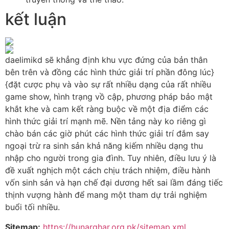
kết luận
daelimikd sẽ khẳng định khu vực đứng của bản thân
bên trên và đồng các hình thức giải trí phần đông lúc}
{đặt cược phụ và vào sự rất nhiều dạng của rất nhiều
game show, hình trạng vồ cập, phương pháp bảo mật
khắt khe và cam kết ràng buộc về một địa điểm các
hình thức giải trí mạnh mẽ. Nền tảng này ko riêng gì
chào bán các giờ phút các hình thức giải trí đắm say
ngoại trừ ra sinh sản khả năng kiếm nhiều dạng thu
nhập cho người trong gia đình. Tuy nhiên, điều lưu ý là
đề xuất nghịch một cách chịu trách nhiệm, điều hành
vốn sinh sản và hạn chế đại dương hết sai lầm đáng tiếc
thịnh vượng hành để mang một tham dự trải nghiệm
buổi tối nhiều.
Sitemap:
https://hunarghar.org.pk/sitemap.xml