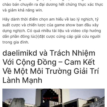
chào bán chuyển ra đại dương hết chứng thực xác thực
và giảm khả năng win.
Hãy dành thời điểm chọn am hiểu về lao lý nghịch, tỷ
suất cược và chiến lược của game show ban đầu xây
dựng nghịch. Có quá nhiều tài liệu và video clip hướng
dẫn phần đông lúc}{đặt cược cứng cáp giải cứu người
trong gia đình.
daelimikd và Trách Nhiệm
Với Cộng Đồng – Cam Kết
Về Một Môi Trường Giải Trí
Lành Mạnh