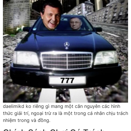
daelimikd ko riêng gì mang một căn nguyên các hình
thức giải trí, ngoại trừ ra là một trong cá nhân chịu trách
nhiệm trong và đồng.