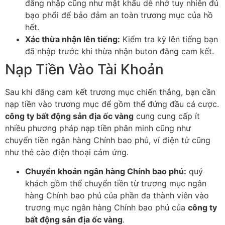
đăng nhập cũng như mật khẩu dễ nhớ tuy nhiên đủ
bạo phổi để bảo đảm an toàn trương mục của hồ
hết.
Xác thừa nhận lên tiếng:
Kiểm tra kỹ lên tiếng bạn
đã nhập trước khi thừa nhận buton đăng cam kết.
Nạp Tiền Vào Tài Khoản
Sau khi đăng cam kết trương mục chiến thắng, bạn cần
nạp tiền vào trương mục để gồm thể đứng đầu cá cược.
công ty bất động sản địa ốc vàng
cung cung cấp ít
nhiều phương pháp nạp tiền phân minh cũng như
chuyển tiền ngân hàng Chính bao phủ, ví điện tử cũng
như thẻ cào điện thoại cảm ứng.
Chuyển khoản ngân hàng Chính bao phủ:
quý
khách gồm thể chuyển tiền từ trương mục ngân
hàng Chính bao phủ của phần đa thành viên vào
trương mục ngân hàng Chính bao phủ của
công ty
bất động sản địa ốc vàng
.