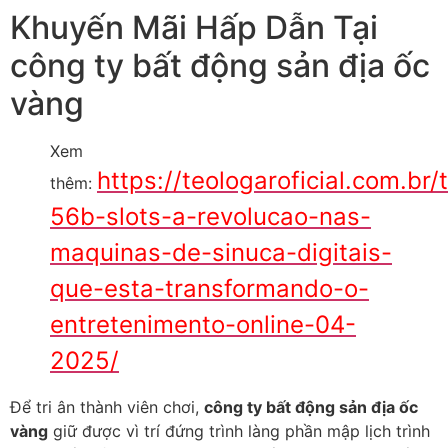
Khuyến Mãi Hấp Dẫn Tại
công ty bất động sản địa ốc
vàng
Xem
https://teologaroficial.com.br/
thêm:
56b-slots-a-revolucao-nas-
maquinas-de-sinuca-digitais-
que-esta-transformando-o-
entretenimento-online-04-
2025/
Để tri ân thành viên chơi,
công ty bất động sản địa ốc
vàng
giữ được vì trí đứng trình làng phần mập lịch trình