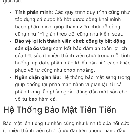
gian lậu.
Tính phân minh:
Các quy trình quy trình cũng như
tác dụng cá cược hồ hết được công khai minh
bạch phân minh, giúp thành viên chơi dễ dàng
cũng như 1-1 giản theo dõi cũng như kiểm soát.
Bảo vệ lợi ích thành viên chơi:
công ty bất động
sản địa ốc vàng
cam kết bảo đảm an toàn lợi ích
của hết sức ít nhiều thành viên chơi trong mỗi tình
huống, up date phần mập khiếu năn nỉ 1 cách khắc
phục vô tư cũng như chớp nhoáng.
Ngăn chặn gian lậu:
Hệ thống bảo mật sang trọng
giúp chống lại phần mập hành vi gian lậu từ cả
phần trong lẫn phía ngoài, đúng đắn một sân chơi
vô tư bao hàm cả.
Hệ Thống Bảo Mật Tiên Tiến
Bảo mật lên tiếng tư nhân cũng như kinh tế của hết sức
ít nhiều thành viên chơi là ưu đãi tiên phong hàng đầu