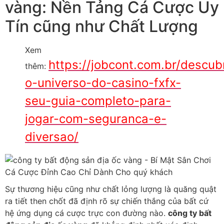
vàng: Nền Tảng Cá Cược Uy
Tín cũng như Chất Lượng
Xem
https://jobcont.com.br/descub
thêm:
o-universo-do-casino-fxfx-
seu-guia-completo-para-
jogar-com-seguranca-e-
diversao/
Sự thương hiệu cũng như chất lỏng lượng là quăng quật
ra tiết then chốt đã định rõ sự chiến thắng của bất cứ
hệ ứng dụng cá cược trực con đường nào.
công ty bất