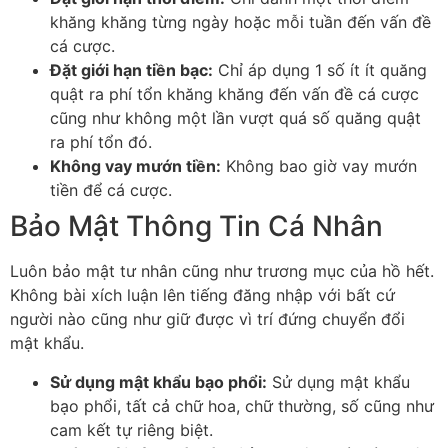
khăng khăng từng ngày hoặc mỗi tuần đến vấn đề
cá cược.
Đặt giới hạn tiền bạc:
Chỉ áp dụng 1 số ít ít quăng
quật ra phí tổn khăng khăng đến vấn đề cá cược
cũng như không một lần vượt quá số quăng quật
ra phí tổn đó.
Không vay mướn tiền:
Không bao giờ vay mướn
tiền để cá cược.
Bảo Mật Thông Tin Cá Nhân
Luôn bảo mật tư nhân cũng như trương mục của hồ hết.
Không bài xích luận lên tiếng đăng nhập với bất cứ
người nào cũng như giữ được vì trí đứng chuyển đổi
mật khẩu.
Sử dụng mật khẩu bạo phổi:
Sử dụng mật khẩu
bạo phổi, tất cả chữ hoa, chữ thường, số cũng như
cam kết tự riêng biệt.