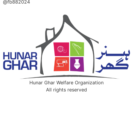
@fb882024
Hunar Ghar Welfare Organization
All rights reserved