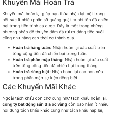
Khuyến Mãi Hoàn Trả
Khuyến mãi hoàn lại giúp bạn thừa nhận lại một trong
hết sức ít nhiều phần số quăng quật ra phí tổn đã chiến
bại trong tiến trình cá cược. Đây là một trong những
phương pháp để thuyên đấm đá rủi ro đáng tiếc nuối
cũng như nâng cao thời cơ thành quả.
Hoàn trả hàng tuần:
Nhận hoàn lại xác suất trên
tổng cộng tiền đã chiến bại trong tuần.
Hoàn trả phần mập tháng:
Nhận hoàn lại xác suất
trên tổng cộng tiền đã chiến bại trong tháng.
Hoàn trả riêng biệt:
Nhận hoàn lại cao hơn nữa
trong phần mập sự kiện riêng biệt.
Các Khuyến Mãi Khác
Ngoài tách khấu đón chờ cũng như tách khấu hoàn lại,
công ty bất động sản địa ốc vàng
còn bao hàm ít nhiều
nội dung tách khấu khác cũng như tách khấu nạp lại,