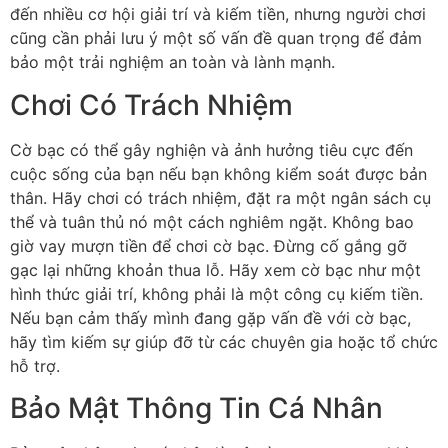
đến nhiều cơ hội giải trí và kiếm tiền, nhưng người chơi
cũng cần phải lưu ý một số vấn đề quan trọng để đảm
bảo một trải nghiệm an toàn và lành mạnh.
Chơi Có Trách Nhiệm
Cờ bạc có thể gây nghiện và ảnh hưởng tiêu cực đến
cuộc sống của bạn nếu bạn không kiểm soát được bản
thân. Hãy chơi có trách nhiệm, đặt ra một ngân sách cụ
thể và tuân thủ nó một cách nghiêm ngặt. Không bao
giờ vay mượn tiền để chơi cờ bạc. Đừng cố gắng gỡ
gạc lại những khoản thua lỗ. Hãy xem cờ bạc như một
hình thức giải trí, không phải là một công cụ kiếm tiền.
Nếu bạn cảm thấy mình đang gặp vấn đề với cờ bạc,
hãy tìm kiếm sự giúp đỡ từ các chuyên gia hoặc tổ chức
hỗ trợ.
Bảo Mật Thông Tin Cá Nhân