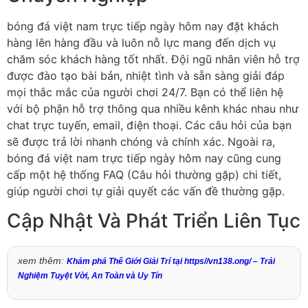
bóng đá việt nam trực tiếp ngày hôm nay đặt khách
hàng lên hàng đầu và luôn nỗ lực mang đến dịch vụ
chăm sóc khách hàng tốt nhất. Đội ngũ nhân viên hỗ trợ
được đào tạo bài bản, nhiệt tình và sẵn sàng giải đáp
mọi thắc mắc của người chơi 24/7. Bạn có thể liên hệ
với bộ phận hỗ trợ thông qua nhiều kênh khác nhau như
chat trực tuyến, email, điện thoại. Các câu hỏi của bạn
sẽ được trả lời nhanh chóng và chính xác. Ngoài ra,
bóng đá việt nam trực tiếp ngày hôm nay cũng cung
cấp một hệ thống FAQ (Câu hỏi thường gặp) chi tiết,
giúp người chơi tự giải quyết các vấn đề thường gặp.
Cập Nhật Và Phát Triển Liên Tục
xem thêm:
Khám phá Thế Giới Giải Trí tại https//vn138.ong/ – Trải
Nghiệm Tuyệt Vời, An Toàn và Uy Tín