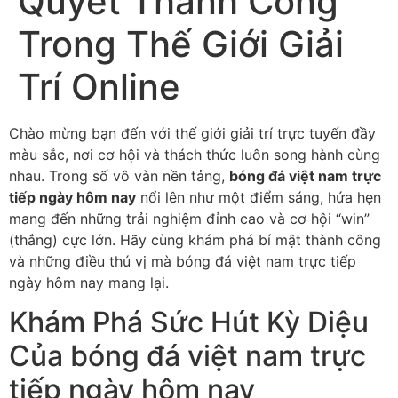
Quyết Thành Công
Trong Thế Giới Giải
Trí Online
Chào mừng bạn đến với thế giới giải trí trực tuyến đầy
màu sắc, nơi cơ hội và thách thức luôn song hành cùng
nhau. Trong số vô vàn nền tảng,
bóng đá việt nam trực
tiếp ngày hôm nay
nổi lên như một điểm sáng, hứa hẹn
mang đến những trải nghiệm đỉnh cao và cơ hội “win”
(thắng) cực lớn. Hãy cùng khám phá bí mật thành công
và những điều thú vị mà bóng đá việt nam trực tiếp
ngày hôm nay mang lại.
Khám Phá Sức Hút Kỳ Diệu
Của bóng đá việt nam trực
tiếp ngày hôm nay