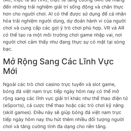
đến những trải nghiệm giải trí sống động và chân thực
hơn cho người chơi. AI có thể được sử dụng để cá nhân
hóa trải nghiệm người dùng, dự đoán hành vi của người
chơi và cung cấp các gợi ý trò chơi phù hợp. VR và AR
có thể tạo ra một môi trường chơi game nhập vai, nơi
người chơi cảm thấy như đang thực sự có mặt tại sòng
bạc.
Mở Rộng Sang Các Lĩnh Vực
Mới
Ngoài các trò chơi casino trực tuyến và slot game,
bóng đá việt nam trực tiếp ngày hôm nay có thể mở
rộng sang các lĩnh vực giải trí khác như thể thao điện tử
(eSports), cá cược thể thao hoặc các trò chơi kỹ năng
(skill games). Điều này sẽ giúp bóng đá việt nam trực
tiếp ngày hôm nay thu hút thêm nhiều đối tượng người
chơi và tăng cường tính đa dạng cho nền tảng.