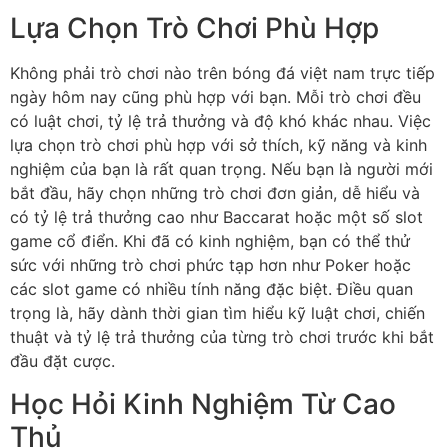
Lựa Chọn Trò Chơi Phù Hợp
Không phải trò chơi nào trên bóng đá việt nam trực tiếp
ngày hôm nay cũng phù hợp với bạn. Mỗi trò chơi đều
có luật chơi, tỷ lệ trả thưởng và độ khó khác nhau. Việc
lựa chọn trò chơi phù hợp với sở thích, kỹ năng và kinh
nghiệm của bạn là rất quan trọng. Nếu bạn là người mới
bắt đầu, hãy chọn những trò chơi đơn giản, dễ hiểu và
có tỷ lệ trả thưởng cao như Baccarat hoặc một số slot
game cổ điển. Khi đã có kinh nghiệm, bạn có thể thử
sức với những trò chơi phức tạp hơn như Poker hoặc
các slot game có nhiều tính năng đặc biệt. Điều quan
trọng là, hãy dành thời gian tìm hiểu kỹ luật chơi, chiến
thuật và tỷ lệ trả thưởng của từng trò chơi trước khi bắt
đầu đặt cược.
Học Hỏi Kinh Nghiệm Từ Cao
Thủ