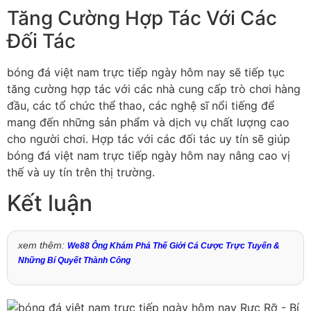
Tăng Cường Hợp Tác Với Các
Đối Tác
bóng đá việt nam trực tiếp ngày hôm nay sẽ tiếp tục
tăng cường hợp tác với các nhà cung cấp trò chơi hàng
đầu, các tổ chức thể thao, các nghệ sĩ nổi tiếng để
mang đến những sản phẩm và dịch vụ chất lượng cao
cho người chơi. Hợp tác với các đối tác uy tín sẽ giúp
bóng đá việt nam trực tiếp ngày hôm nay nâng cao vị
thế và uy tín trên thị trường.
Kết luận
xem thêm:
We88 Ông Khám Phá Thế Giới Cá Cược Trực Tuyến &
Những Bí Quyết Thành Công