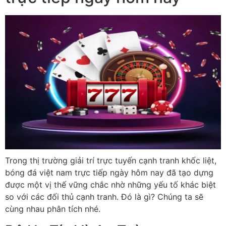
Trong thị trường giải trí trực tuyến cạnh tranh khốc liệt,
bóng đá việt nam trực tiếp ngày hôm nay đã tạo dựng
được một vị thế vững chắc nhờ những yếu tố khác biệt
so với các đối thủ cạnh tranh. Đó là gì? Chúng ta sẽ
cùng nhau phân tích nhé.