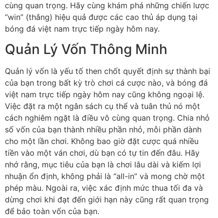
cùng quan trọng. Hãy cùng khám phá những chiến lược
“win” (thắng) hiệu quả được các cao thủ áp dụng tại
bóng đá việt nam trực tiếp ngày hôm nay.
Quản Lý Vốn Thông Minh
Quản lý vốn là yếu tố then chốt quyết định sự thành bại
của bạn trong bất kỳ trò chơi cá cược nào, và bóng đá
việt nam trực tiếp ngày hôm nay cũng không ngoại lệ.
Việc đặt ra một ngân sách cụ thể và tuân thủ nó một
cách nghiêm ngặt là điều vô cùng quan trọng. Chia nhỏ
số vốn của bạn thành nhiều phần nhỏ, mỗi phần dành
cho một lần chơi. Không bao giờ đặt cược quá nhiều
tiền vào một ván chơi, dù bạn có tự tin đến đâu. Hãy
nhớ rằng, mục tiêu của bạn là chơi lâu dài và kiếm lợi
nhuận ổn định, không phải là “all-in” và mong chờ một
phép màu. Ngoài ra, việc xác định mức thua tối đa và
dừng chơi khi đạt đến giới hạn này cũng rất quan trọng
để bảo toàn vốn của bạn.