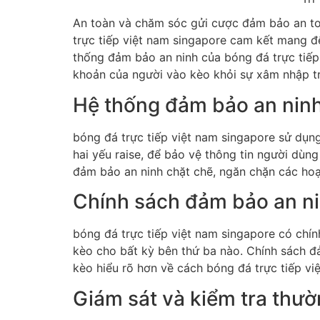
An toàn và chăm sóc gửi cược đảm bảo an to
trực tiếp việt nam singapore cam kết mang 
thống đảm bảo an ninh của bóng đá trực tiếp 
khoản của người vào kèo khỏi sự xâm nhập tr
Hệ thống đảm bảo an ninh
bóng đá trực tiếp việt nam singapore sử dụn
hai yếu raise, để bảo vệ thông tin người dù
đảm bảo an ninh chặt chẽ, ngăn chặn các hoạ
Chính sách đảm bảo an n
bóng đá trực tiếp việt nam singapore có chí
kèo cho bất kỳ bên thứ ba nào. Chính sách đ
kèo hiểu rõ hơn về cách bóng đá trực tiếp vi
Giám sát và kiểm tra thư