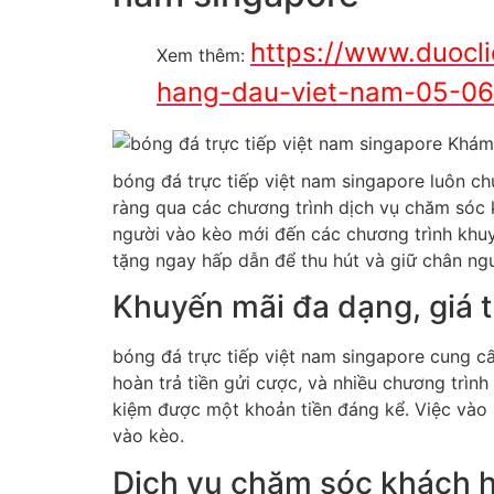
https://www.duocli
Xem thêm:
hang-dau-viet-nam-05-0
bóng đá trực tiếp việt nam singapore luôn ch
ràng qua các chương trình dịch vụ chăm sóc
người vào kèo mới đến các chương trình khuy
tặng ngay hấp dẫn để thu hút và giữ chân ng
Khuyến mãi đa dạng, giá t
bóng đá trực tiếp việt nam singapore cung c
hoàn trả tiền gửi cược, và nhiều chương trình
kiệm được một khoản tiền đáng kể. Việc vào 
vào kèo.
Dịch vụ chăm sóc khách 