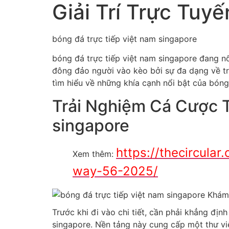
Giải Trí Trực Tuy
bóng đá trực tiếp việt nam singapore
bóng đá trực tiếp việt nam singapore đang nổ
đông đảo người vào kèo bởi sự đa dạng về trò
tìm hiểu về những khía cạnh nổi bật của bóng
Trải Nghiệm Cá Cược T
singapore
https://thecircular
Xem thêm:
way-56-2025/
Trước khi đi vào chi tiết, cần phải khẳng đị
singapore. Nền tảng này cung cấp một thư việ