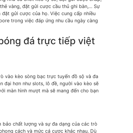
 thẻ vàng, đặt gửi cược cầu thủ ghi bàn,… Sự
m đặt gửi cược của họ. Việc cung cấp nhiều
gapore trong việc đáp ứng nhu cầu ngày càng
óng đá trực tiếp việt
trò vào kèo sòng bạc trực tuyến đồ sộ và đa
 đại hơn như slots, lô đề, người vào kèo sẽ
 với màn hình mượt mà sẽ mang đến cho bạn
m bảo chất lượng và sự đa dạng của các trò
, phong cách và mức cá cược khác nhau. Dù