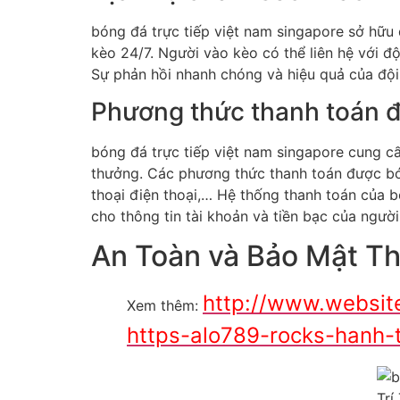
bóng đá trực tiếp việt nam singapore sở hữu
kèo 24/7. Người vào kèo có thể liên hệ với đ
Sự phản hồi nhanh chóng và hiệu quả của đội
Phương thức thanh toán 
bóng đá trực tiếp việt nam singapore cung c
thưởng. Các phương thức thanh toán được bó
thoại điện thoại,… Hệ thống thanh toán của 
cho thông tin tài khoản và tiền bạc của người
An Toàn và Bảo Mật Thô
http://www.websit
Xem thêm:
https-alo789-rocks-hanh-