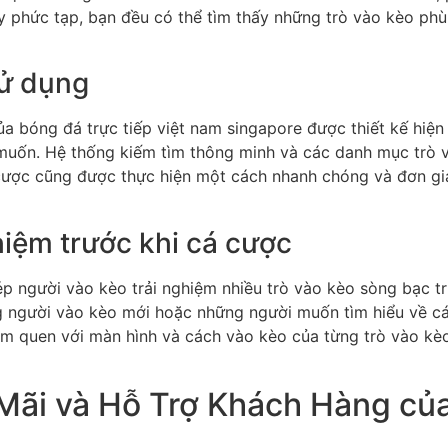
y phức tạp, bạn đều có thể tìm thấy những trò vào kèo phù
sử dụng
a bóng đá trực tiếp việt nam singapore được thiết kế hiện
 muốn. Hệ thống kiếm tìm thông minh và các danh mục trò 
 cược cũng được thực hiện một cách nhanh chóng và đơn giả
hiệm trước khi cá cược
ép người vào kèo trải nghiệm nhiều trò vào kèo sòng bạc t
ng người vào kèo mới hoặc những người muốn tìm hiểu về các
àm quen với màn hình và cách vào kèo của từng trò vào kèo
ãi và Hỗ Trợ Khách Hàng của 