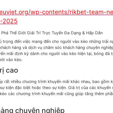
euviet.org/wp-contents/rikbet-team-n
6-2025
ú trọng đến việc mang đến cho người vào kèo những trải ng
 khách hàng và dịch vụ chăm sóc khách hàng chuyên nghiệp
ến mãi định kỳ dành cho người vào kèo hiện tại, bóng đá t
ười vào kèo.
rị cao
ấp rất nhiều chương trình khuyến mãi khác nhau, bao gồm
 sự kiện đặc biệt hoặc theo sự kiện. Giá trị của các khuyến
kèo các chương trình khuyến mãi cũng giúp tăng thêm phần
hàng chuyên nghiệp