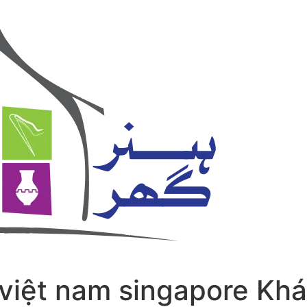
 việt nam singapore Kh