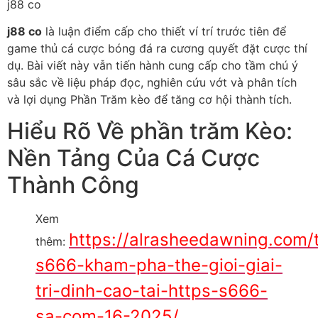
j88 co
j88 co
là luận điểm cấp cho thiết ví trí trước tiên để
game thủ cá cược bóng đá ra cương quyết đặt cược thí
dụ. Bài viết này vẫn tiến hành cung cấp cho tầm chú ý
sâu sắc về liệu pháp đọc, nghiên cứu vớt và phân tích
và lợi dụng Phần Trăm kèo để tăng cơ hội thành tích.
Hiểu Rõ Về phần trăm Kèo:
Nền Tảng Của Cá Cược
Thành Công
Xem
https://alrasheedawning.com/
thêm:
s666-kham-pha-the-gioi-giai-
tri-dinh-cao-tai-https-s666-
sa-com-16-2025/