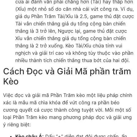
cửa ải đánh vẫn phải chăng hơn (Tài) hay thấp hơn
(Xỉu) một nhỏ số do căn nhà cái vứt công ra. Ví dụ,
giả dụ Phần Trăm Tài/Xỉu là 2.5, game thủ đặt cược
Tài vẫn chiến thắng giả dụ tổng cộng bàn chiến
thắng là 3 trở lên, Ngược lại, game thủ đặt cược
Xỉu vẫn chiến thắng giả dụ tổng cộng bàn chiến
thắng là 2 trở xuống. Kèo Tài/Xỉu chứa tính vui
nghịch và giải trí cao và không tùy thuộc vào phần
nhiều thành tích chiến thắng thua bớt của hai đội.
Cách Đọc và Giải Mã phần trăm
Kèo
Việc đọc và giải mã Phần Trăm kèo một liệu pháp chính
xác là mẫu mã chìa khóa để vứt công ra phần béo
cương quyết cá cược thành công tuyệt vời. Mỗi một số
loại Phần Trăm kèo mang phương pháp đọc và giải ưng
ý riêng biệt:
Kèo châu Á:
Dấu “+” diễn đạt đội được chấp, ẩn