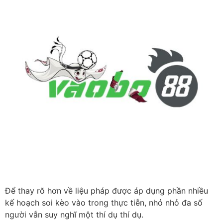
Để thay rõ hơn về liệu pháp được áp dụng phần nhiều
kế hoạch soi kèo vào trong thực tiễn, nhỏ nhỏ đa số
người vẫn suy nghĩ một thí dụ thí dụ.