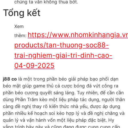
chúng ta vẫn không thua bớt.
Tổng kết
Xem
https://www.nhomkinhangia.v
thêm:
products/tan-thuong-soc88-
trai-nghiem-giai-tri-dinh-cao-
04-09-2025
j88 co
là một trong phần béo giải pháp bạo phổi dạn
béo mật giúp game thủ cá cược bóng đá vứt công ra
phần béo cương quyết sáng láng. Tuy nhiên, để cần cần
dùng Phần Trăm kèo một liệu pháp tác dụng, người thân
càng đề nghị thay rõ kiến thức nhà yếu, được áp dụng
phần nhiều kế hoạch soi kèo hợp lý và đề nghị chăng và
quản lý và vận hành vốn một liệu pháp đặc biệt. Hy
vẳng trình bày này và cũng đang được cung cung cấp