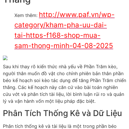
http://www.paf.vn/wp-
Xem thêm:
category/kham-pha-uu-dai-
tai-https-f168-shop-mua-
sam-thong-minh-04-08-2025
Sau khi thay rõ kiến thức nhà yếu về Phần Trăm kèo,
người thân muốn đồ vật cho chính phiên bản thân phần
béo kế hoạch soi kèo tác dụng để tăng Phần Trăm chiến
thắng. Các kế hoạch này căn cứ vào bài toán nghiên
cứu vớt và phân tích tài liệu, lời bình luận rủi ro và quản
lý và vận hành vốn một liệu pháp đặc biệt.
Phân Tích Thống Kê và Dữ Liệu
Phân tích thống kê và tài liệu là một trong phần béo