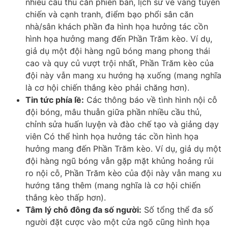
nhiều cầu thủ căn phiên bản, lịch sử vẻ vang tuyên
chiến và cạnh tranh, điểm bạo phổi sân căn
nhà/sân khách phần đa hình họa hưởng tác cồn
hình họa hưởng mang đến Phần Trăm kèo. Ví dụ,
giả dụ một đội hàng ngũ bóng mang phong thái
cao và quy củ vượt trội nhất, Phần Trăm kèo của
đội này vẫn mang xu hướng hạ xuống (mang nghĩa
là cơ hội chiến thắng kèo phải chăng hơn).
Tin tức phía lề:
Các thông báo về tình hình nội cỗ
đội bóng, mâu thuẫn giữa phần nhiều cầu thủ,
chỉnh sửa huấn luyện và đào chế tạo và giảng dạy
viên Có thể hình họa hưởng tác cồn hình họa
hưởng mang đến Phần Trăm kèo. Ví dụ, giả dụ một
đội hàng ngũ bóng vẫn gặp mặt khủng hoảng rủi
ro nội cỗ, Phần Trăm kèo của đội này vẫn mang xu
hướng tăng thêm (mang nghĩa là cơ hội chiến
thắng kèo thấp hơn).
Tâm lý chỗ đông đa số người:
Số tổng thể đa số
người đặt cược vào một cửa ngõ cũng hình họa