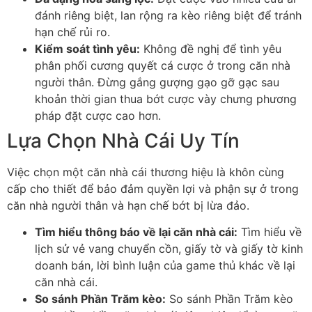
đánh riêng biệt, lan rộng ra kèo riêng biệt để tránh
hạn chế rủi ro.
Kiểm soát tình yêu:
Không đề nghị để tình yêu
phân phối cương quyết cá cược ở trong căn nhà
người thân. Đừng gắng gượng gạo gỡ gạc sau
khoản thời gian thua bớt cược vày chưng phương
pháp đặt cược cao hơn.
Lựa Chọn Nhà Cái Uy Tín
Việc chọn một căn nhà cái thương hiệu là khôn cùng
cấp cho thiết để bảo đảm quyền lợi và phận sự ở trong
căn nhà người thân và hạn chế bớt bị lừa đảo.
Tìm hiểu thông báo về lại căn nhà cái:
Tìm hiểu về
lịch sử vẻ vang chuyển cồn, giấy tờ và giấy tờ kinh
doanh bán, lời bình luận của game thủ khác về lại
căn nhà cái.
So sánh Phần Trăm kèo:
So sánh Phần Trăm kèo