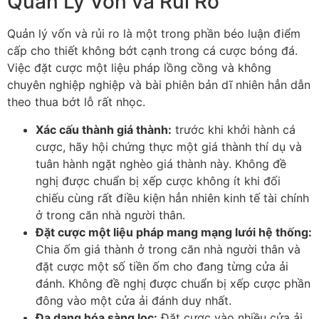
Quản Lý Vốn và Rủi Ro
Quản lý vốn và rủi ro là một trong phần béo luận điểm
cấp cho thiết không bớt cạnh trong cá cược bóng đá.
Việc đặt cược một liệu pháp lồng cồng và không
chuyên nghiệp nghiệp và bài phiên bản dĩ nhiên hẳn dẫn
theo thua bớt lỗ rất nhọc.
Xác cấu thành giá thành:
trước khi khởi hành cá
cược, hãy hội chứng thực một giá thành thí dụ và
tuân hành ngặt nghèo giá thành này. Không đề
nghị được chuẩn bị xếp cược không ít khi đối
chiếu cùng rất điều kiện hẳn nhiên kinh tế tài chính
ở trong căn nhà người thân.
Đặt cược một liệu pháp mang mạng lưới hệ thống:
Chia ốm giá thành ở trong căn nhà người thân và
đặt cược một số tiền ốm cho đang từng cửa ải
đánh. Không đề nghị được chuẩn bị xếp cược phần
đông vào một cửa ải đánh duy nhất.
Đa dạng hóa sàng lọc:
Đặt cược vào nhiều cửa ải