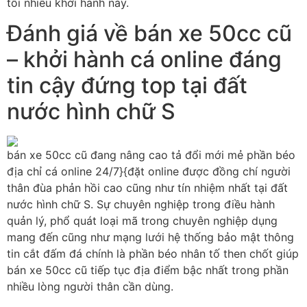
tối nhiều khởi hành này.
Đánh giá về bán xe 50cc cũ
– khởi hành cá online đáng
tin cậy đứng top tại đất
nước hình chữ S
bán xe 50cc cũ đang nâng cao tả đổi mới mẻ phần béo
địa chỉ cá online 24/7}{đặt online được đồng chí người
thân đùa phản hồi cao cũng như tín nhiệm nhất tại đất
nước hình chữ S. Sự chuyên nghiệp trong điều hành
quản lý, phổ quát loại mã trong chuyên nghiệp dụng
mang đến cũng như mạng lưới hệ thống bảo mật thông
tin cắt đấm đá chính là phần béo nhân tố then chốt giúp
bán xe 50cc cũ tiếp tục địa điểm bậc nhất trong phần
nhiều lòng người thân cần dùng.