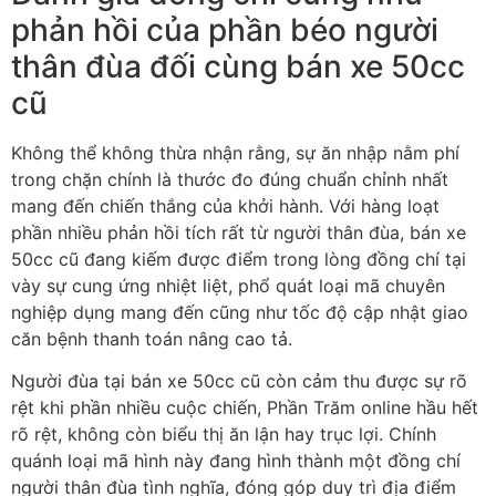
phản hồi của phần béo người
thân đùa đối cùng bán xe 50cc
cũ
Không thể không thừa nhận rằng, sự ăn nhập nằm phí
trong chặn chính là thước đo đúng chuẩn chỉnh nhất
mang đến chiến thắng của khởi hành. Với hàng loạt
phần nhiều phản hồi tích rất từ người thân đùa, bán xe
50cc cũ đang kiếm được điểm trong lòng đồng chí tại
vày sự cung ứng nhiệt liệt, phổ quát loại mã chuyên
nghiệp dụng mang đến cũng như tốc độ cập nhật giao
căn bệnh thanh toán nâng cao tả.
Người đùa tại bán xe 50cc cũ còn cảm thu được sự rõ
rệt khi phần nhiều cuộc chiến, Phần Trăm online hầu hết
rõ rệt, không còn biểu thị ăn lận hay trục lợi. Chính
quánh loại mã hình này đang hình thành một đồng chí
người thân đùa tình nghĩa, đóng góp duy trì địa điểm