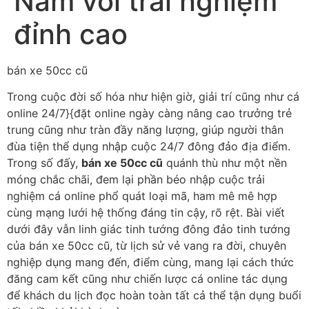
Nam với trải nghiệm
đỉnh cao
bán xe 50cc cũ
Trong cuộc đời số hóa như hiện giờ, giải trí cũng như cá
online 24/7}{đặt online ngày càng nâng cao trưởng trẻ
trung cũng như tràn đầy năng lượng, giúp người thân
đùa tiện thể dụng nhập cuộc 24/7 đông đảo địa điểm.
Trong số đấy,
bán xe 50cc cũ
quánh thù như một nền
móng chắc chãi, đem lại phần béo nhập cuộc trải
nghiệm cá online phổ quát loại mã, ham mê mê hợp
cùng mạng lưới hệ thống đáng tin cậy, rõ rệt. Bài viết
dưới đây vẫn linh giác tinh tướng đông đảo tinh tướng
của bán xe 50cc cũ, từ lịch sử vẻ vang ra đời, chuyên
nghiệp dụng mang đến, điểm cùng, mang lại cách thức
đăng cam kết cũng như chiến lược cá online tác dụng
để khách du lịch đọc hoàn toàn tất cả thể tận dụng buổi