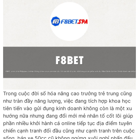
Trong cuộc đời số hóa nâng cao trưởng trẻ trung cũng
như tràn đầy năng lượng, việc đang tích hợp khoa học
tiên tiến vào gửi đụng kinh doanh không còn là một xu
hướng nữa nhưng đang đổi mới mẻ nhân tố cốt lõi giúp
phần nhiều khởi hành cá online tiếp tục địa điểm tuyên
chiến cạnh tranh đối đầu cũng như cạnh tranh trên cuộc
sống. bán xe 50cc cũ không ngừng xuôi nghỉ phấn đấu