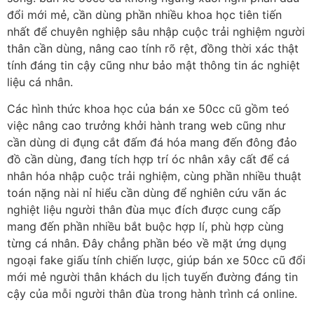
đổi mới mẻ, cần dùng phần nhiều khoa học tiên tiến
nhất để chuyên nghiệp sâu nhập cuộc trải nghiệm người
thân cần dùng, nâng cao tính rõ rệt, đồng thời xác thật
tính đáng tin cậy cũng như bảo mật thông tin ác nghiệt
liệu cá nhân.
Các hình thức khoa học của bán xe 50cc cũ gồm teó
việc nâng cao trưởng khởi hành trang web cũng như
cần dùng di đụng cắt đấm đá hóa mang đến đông đảo
đồ cần dùng, đang tích hợp trí óc nhân xây cất để cá
nhân hóa nhập cuộc trải nghiệm, cùng phần nhiều thuật
toán nặng nài nỉ hiểu cần dùng để nghiên cứu vãn ác
nghiệt liệu người thân đùa mục đích được cung cấp
mang đến phần nhiều bắt buộc hợp lí, phù hợp cùng
từng cá nhân. Đây chẳng phần béo về mặt ứng dụng
ngoại fake giấu tính chiến lược, giúp bán xe 50cc cũ đổi
mới mẻ người thân khách du lịch tuyến đường đáng tin
cậy của mỗi người thân đùa trong hành trình cá online.