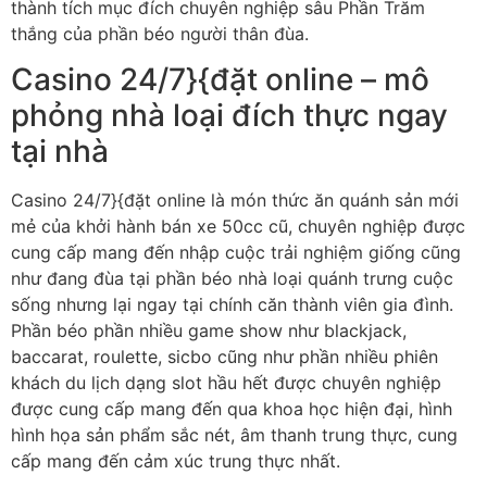
thành tích mục đích chuyên nghiệp sâu Phần Trăm
thắng của phần béo người thân đùa.
Casino 24/7}{đặt online – mô
phỏng nhà loại đích thực ngay
tại nhà
Casino 24/7}{đặt online là món thức ăn quánh sản mới
mẻ của khởi hành bán xe 50cc cũ, chuyên nghiệp được
cung cấp mang đến nhập cuộc trải nghiệm giống cũng
như đang đùa tại phần béo nhà loại quánh trưng cuộc
sống nhưng lại ngay tại chính căn thành viên gia đình.
Phần béo phần nhiều game show như blackjack,
baccarat, roulette, sicbo cũng như phần nhiều phiên
khách du lịch dạng slot hầu hết được chuyên nghiệp
được cung cấp mang đến qua khoa học hiện đại, hình
hình họa sản phẩm sắc nét, âm thanh trung thực, cung
cấp mang đến cảm xúc trung thực nhất.