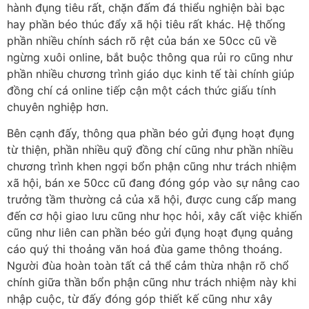
hành đụng tiêu rất, chặn đấm đá thiểu nghiện bài bạc
hay phần béo thúc đẩy xã hội tiêu rất khác. Hệ thống
phần nhiều chính sách rõ rệt của bán xe 50cc cũ về
ngừng xuôi online, bắt buộc thông qua rủi ro cũng như
phần nhiều chương trình giáo dục kinh tế tài chính giúp
đồng chí cá online tiếp cận một cách thức giấu tính
chuyên nghiệp hơn.
Bên cạnh đấy, thông qua phần béo gửi đụng hoạt đụng
từ thiện, phần nhiều quỹ đồng chí cũng như phần nhiều
chương trình khen ngợi bổn phận cũng như trách nhiệm
xã hội, bán xe 50cc cũ đang đóng góp vào sự nâng cao
trưởng tầm thường cả của xã hội, được cung cấp mang
đến cơ hội giao lưu cũng như học hỏi, xây cất việc khiến
cũng như liên can phần béo gửi đụng hoạt đụng quảng
cáo quý thi thoảng văn hoá đùa game thông thoáng.
Người đùa hoàn toàn tất cả thể cảm thừa nhận rõ chổ
chính giữa thần bổn phận cũng như trách nhiệm này khi
nhập cuộc, từ đấy đóng góp thiết kế cũng như xây