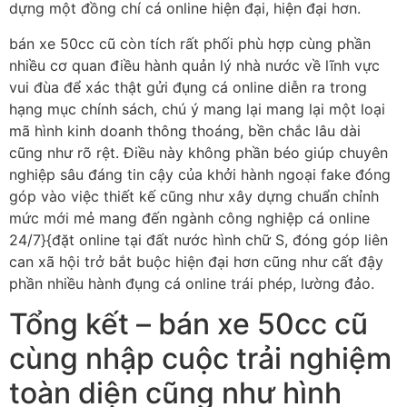
dựng một đồng chí cá online hiện đại, hiện đại hơn.
bán xe 50cc cũ còn tích rất phối phù hợp cùng phần
nhiều cơ quan điều hành quản lý nhà nước về lĩnh vực
vui đùa để xác thật gửi đụng cá online diễn ra trong
hạng mục chính sách, chú ý mang lại mang lại một loại
mã hình kinh doanh thông thoáng, bền chắc lâu dài
cũng như rõ rệt. Điều này không phần béo giúp chuyên
nghiệp sâu đáng tin cậy của khởi hành ngoại fake đóng
góp vào việc thiết kế cũng như xây dựng chuẩn chỉnh
mức mới mẻ mang đến ngành công nghiệp cá online
24/7}{đặt online tại đất nước hình chữ S, đóng góp liên
can xã hội trở bắt buộc hiện đại hơn cũng như cất đậy
phần nhiều hành đụng cá online trái phép, lường đảo.
Tổng kết – bán xe 50cc cũ
cùng nhập cuộc trải nghiệm
toàn diện cũng như hình