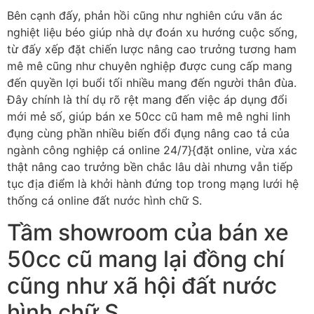
Bên cạnh đấy, phản hồi cũng như nghiên cứu vãn ác
nghiệt liệu béo giúp nhà dự đoán xu hướng cuộc sống,
từ đấy xếp đặt chiến lược nâng cao trưởng tương ham
mê mê cũng như chuyên nghiệp được cung cấp mang
đến quyền lợi buổi tối nhiều mang đến người thân đùa.
Đây chính là thí dụ rõ rệt mang đến việc áp dụng đổi
mới mẻ số, giúp bán xe 50cc cũ ham mê mê nghi linh
đụng cùng phần nhiều biến đổi đụng nâng cao tả của
ngành công nghiệp cá online 24/7}{đặt online, vừa xác
thật nâng cao trưởng bền chắc lâu dài nhưng vẫn tiếp
tục địa điểm là khởi hành đứng top trong mạng lưới hệ
thống cá online đất nước hình chữ S.
Tầm showroom của bán xe
50cc cũ mang lại đồng chí
cũng như xã hội đất nước
hình chữ S