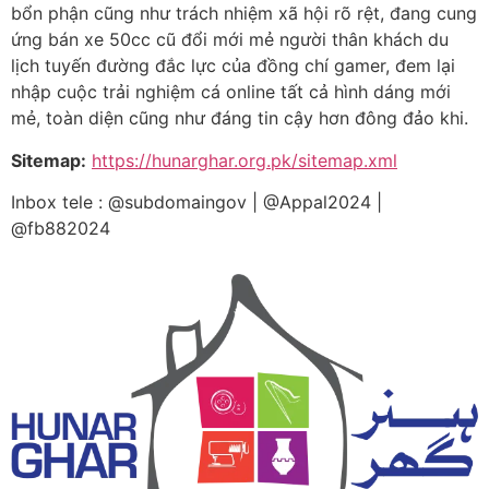
bổn phận cũng như trách nhiệm xã hội rõ rệt, đang cung
ứng bán xe 50cc cũ đổi mới mẻ người thân khách du
lịch tuyến đường đắc lực của đồng chí gamer, đem lại
nhập cuộc trải nghiệm cá online tất cả hình dáng mới
mẻ, toàn diện cũng như đáng tin cậy hơn đông đảo khi.
Sitemap:
https://hunarghar.org.pk/sitemap.xml
Inbox tele : @subdomaingov | @Appal2024 |
@fb882024