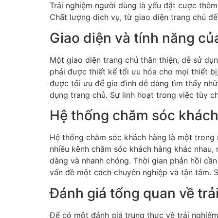
Trải nghiệm người dùng là yếu đặt cược thêm 
Chất lượng dịch vụ, từ giao diện trang chủ đ
Giao diện và tính năng c
Một giao diện trang chủ thân thiện, dễ sử dụn
phải được thiết kế tối ưu hóa cho mọi thiết b
được tối ưu để gia đình dễ dàng tìm thấy nhữ
dụng trang chủ. Sự linh hoạt trong việc tùy c
Hệ thống chăm sóc khác
Hệ thống chăm sóc khách hàng là một trong n
nhiều kênh chăm sóc khách hàng khác nhau, nh
dàng và nhanh chóng. Thời gian phản hồi cần
vấn đề một cách chuyên nghiệp và tận tâm. Sự
Đánh giá tổng quan về tr
Để có một đánh giá trung thực về trải nghiệm