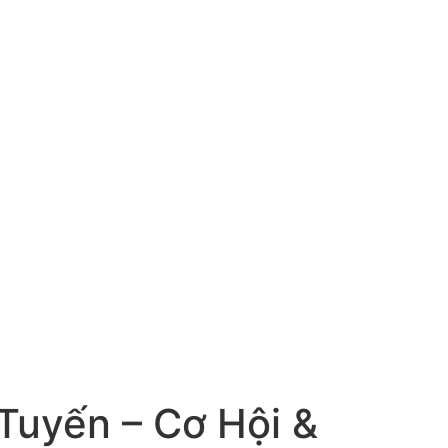
Tuyến – Cơ Hội &