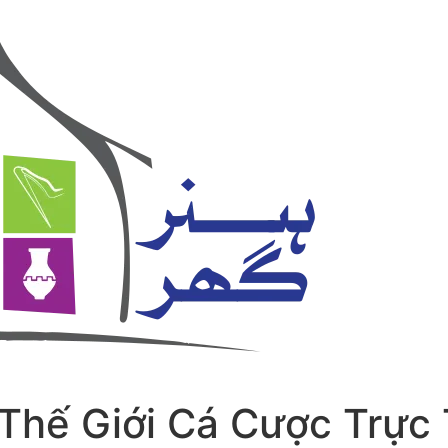
hế Giới Cá Cược Trực 